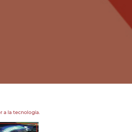
Las relaciones entre China y Rusia están por
mejorar a raíz de la guerra en Ucrania