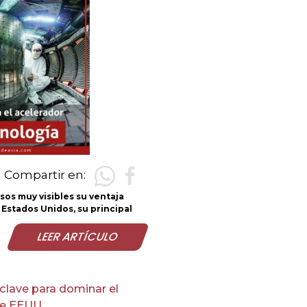
Compartir en:
Casi un año después de que Rusia comenzara su guerra contra Ucrania,
hay indicios de que China podría estar reconsiderando el concepto de
"amistad sin límites" que se reveló de manera memorable días antes de la
invasión.
LEER ARTÍCULO
Conmocionado por los fracasos de Putin en Ucrania y enfrentando sus
propios problemas, Pekín está tratando ahora de limitar el impacto
negativo de las acciones de Rusia y reparar su relación con Occidente.