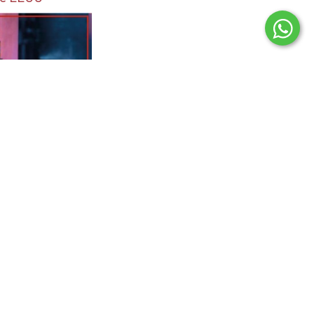
Apenas 20 días antes de que Rusia invadiera a gran escala Ucrania, a
principios de febrero del año pasado, el presidente Vladimir Putin se
reunió con el líder chino Xi Jinping.
En este histórico encuentro, los mandatarios hablaron de "amistad sin
límites" y "sin zonas prohibidas en materia de cooperación".